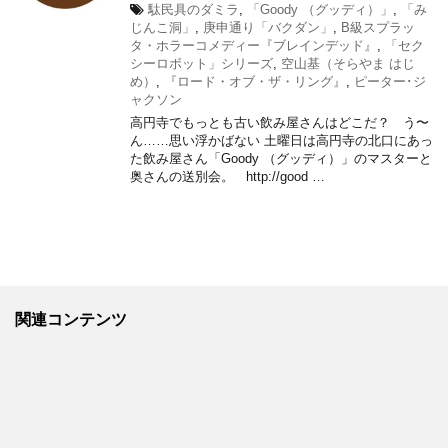
駄民具のダミラ
,
「Goody （グッディ）」
,
「み
じんこ洞」
,
庚申通り「バクダン」
,
B級スプラッ
タ・ホラーコメディー『ブレインデッド』
,
「セク
シーロボット」シリーズ
,
空山基（そらやま はじ
め）
,
『ロード・オブ・ザ・リング』
,
ピーター･ジ
ャクソン
高円寺でもっとも古い飲み屋さんはどこだ？ う〜
ん……思い浮かばない 土曜日は高円寺の北口にあっ
た飲み屋さん「Goody （グッディ）」のマスターと
奥さんの送別会。 http://good …
関連コンテンツ