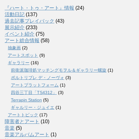
『ハート・トゥ・アート』情報
(24)
活動日記
(137)
過去記事プレイバック
(43)
展示紹介
(233)
イベント紹介
(75)
アート総合情報
(58)
抽象画
(2)
アートスポット
(9)
ギャラリー
(16)
前衛派珈琲処マッチングモヲル＆ギャラリー螺旋
(1)
ポルトリブレ デ・ノーヴォ
(3)
アートプラットフォーム
(1)
四谷三丁目「TS4312」
(3)
Terrapin Station
(5)
ギャルリー・ジュイエ
(1)
アートトピック
(17)
障害者とアート
(10)
音楽
(5)
音楽アルバムアート
(1)