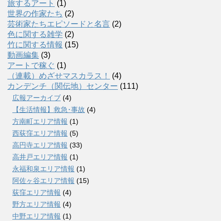
旅するアート
(1)
世界の作家たち
(2)
芸術家たちエピソードと名言
(2)
色に関する雑学
(2)
竹に関する情報
(15)
動画編集
(3)
アートで稼ぐ
(1)
（連載）めざせマスカラス！
(4)
カンデンチ（関伝地）センター
(111)
広報アーカイブ
(4)
【生活情報】救急･事故
(4)
方南町エリア情報
(1)
西荻窪エリア情報
(5)
高円寺エリア情報
(33)
高井戸エリア情報
(1)
永福和泉エリア情報
(1)
阿佐ヶ谷エリア情報
(15)
荻窪エリア情報
(4)
野方エリア情報
(4)
中野エリア情報
(1)