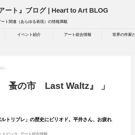
ログ | Heart to Art BLOG
アート関連（あらゆる表現）の情報満載
イベント紹介
アート総合情報
世界の作家
tz』
の市 Last Waltz』 」
ポルトリブレ」の歴史にピリオド。平井さん、お疲れ
トトピック
,
アート総合情報