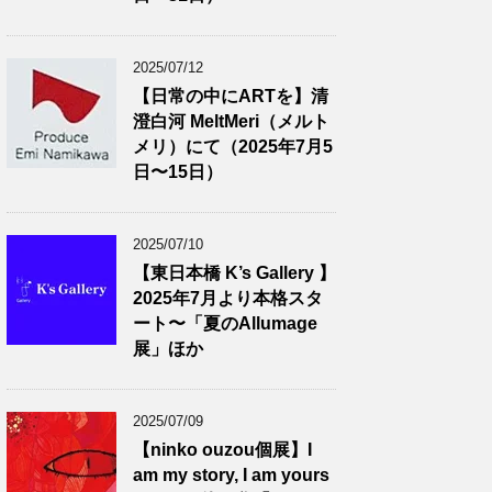
2025/07/12
【日常の中にARTを】清
澄白河 MeltMeri（メルト
メリ）にて（2025年7月5
日〜15日）
2025/07/10
【東日本橋 K’s Gallery 】
2025年7月より本格スタ
ート〜「夏のAllumage
展」ほか
2025/07/09
【ninko ouzou個展】I
am my story, I am yours