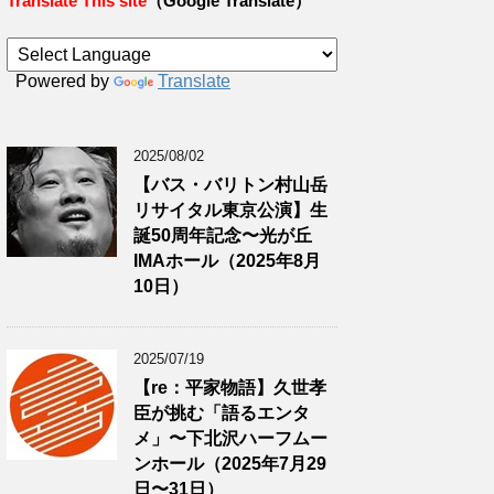
Translate This site
（Google Translate）
Powered by
Translate
2025/08/02
【バス・バリトン村山岳
リサイタル東京公演】生
誕50周年記念〜光が丘
IMAホール（2025年8月
10日）
2025/07/19
【re：平家物語】久世孝
臣が挑む「語るエンタ
メ」〜下北沢ハーフムー
ンホール（2025年7月29
日〜31日）