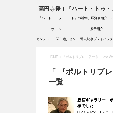
高円寺発！『ハート・トゥ・アート』ブ
『ハート・トゥ・アート』の活動、展覧会紹介、
ホーム
展示紹介
カンデンチ（関伝地）セン
過去記事プレイバック
ター
HOME
>
『ポルトリブレ 蚤の市 Last Wal
「 『ポルトリブレ 蚤
一覧
新宿ギャラリー「
様でした
2017/12/29
-
アー