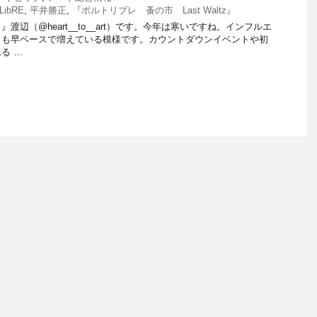
LibRE
,
平井勝正
,
『ポルトリブレ 蚤の市 Last Waltz』
渡辺（@heart__to__art）です。今年は寒いですね。インフルエ
りも早ペースで増えている模様です。カウントダウンイベントや初
る …