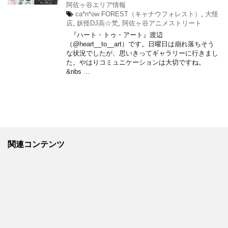
阿佐ヶ谷エリア情報
ca*n*ow FOREST（キャナウフォレスト）
,
大怪
店
,
妖怪DJ高☆梵
,
阿佐ヶ谷アニメストリート
『ハート・トゥ・アート』渡辺
（@heart__to__art）です。日曜日は崩れ落ちそう
な状況でしたが、思いきってギャラリーに行きまし
た。やはりコミュニケーションは大切ですね。
&nbs …
関連コンテンツ