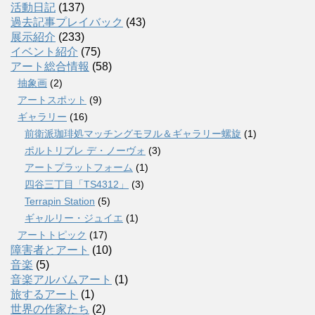
活動日記
(137)
過去記事プレイバック
(43)
展示紹介
(233)
イベント紹介
(75)
アート総合情報
(58)
抽象画
(2)
アートスポット
(9)
ギャラリー
(16)
前衛派珈琲処マッチングモヲル＆ギャラリー螺旋
(1)
ポルトリブレ デ・ノーヴォ
(3)
アートプラットフォーム
(1)
四谷三丁目「TS4312」
(3)
Terrapin Station
(5)
ギャルリー・ジュイエ
(1)
アートトピック
(17)
障害者とアート
(10)
音楽
(5)
音楽アルバムアート
(1)
旅するアート
(1)
世界の作家たち
(2)