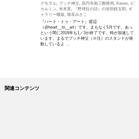
グモヲル
,
プッチ神父
,
高円寺南三郵便局
,
Kaseo
,
ピ
カルミン
,
米本実
,
『野球狂の詩』の岩田鉄五郎
,
ギ
ャラリー螺旋
,
猫音みさこ
『ハート・トゥ・アート』渡辺
（@heart__to__art）です。まもなく5月です。あっ
という間に2018年も1／3が終了です。時が加速して
います。まるでプッチ神父（※注）のスタンドが発
動しているよ …
関連コンテンツ