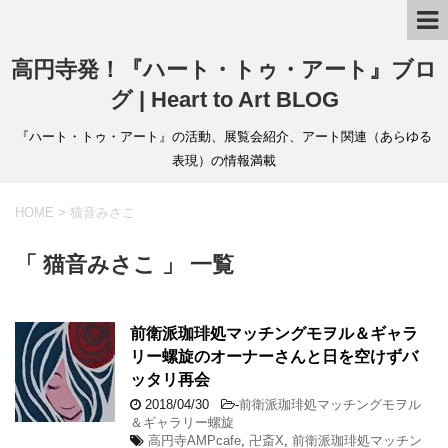
高円寺発！『ハート・トゥ・アート』ブロ
グ | Heart to Art BLOG
『ハート・トゥ・アート』の活動、展覧会紹介、アート関連（あらゆる
表現）の情報満載
HOME
>
猫音みさこ
「 猫音みさこ 」 一覧
前衛派珈琲処マッチングモヲル＆ギャラ
リー螺旋のオーナーさんと日を空けずバ
ッタリ再会
2018/04/30
-
前衛派珈琲処マッチングモヲル
＆ギャラリー螺旋
高円寺AMPcafe
,
卍斎X
,
前衛派珈琲処マッチン