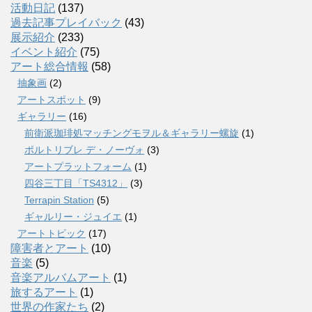
活動日記
(137)
過去記事プレイバック
(43)
展示紹介
(233)
イベント紹介
(75)
アート総合情報
(58)
抽象画
(2)
アートスポット
(9)
ギャラリー
(16)
前衛派珈琲処マッチングモヲル＆ギャラリー螺旋
(1)
ポルトリブレ デ・ノーヴォ
(3)
アートプラットフォーム
(1)
四谷三丁目「TS4312」
(3)
Terrapin Station
(5)
ギャルリー・ジュイエ
(1)
アートトピック
(17)
障害者とアート
(10)
音楽
(5)
音楽アルバムアート
(1)
旅するアート
(1)
世界の作家たち
(2)