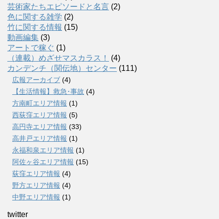
芸術家たちエピソードと名言
(2)
色に関する雑学
(2)
竹に関する情報
(15)
動画編集
(3)
アートで稼ぐ
(1)
（連載）めざせマスカラス！
(4)
カンデンチ（関伝地）センター
(111)
広報アーカイブ
(4)
【生活情報】救急･事故
(4)
方南町エリア情報
(1)
西荻窪エリア情報
(5)
高円寺エリア情報
(33)
高井戸エリア情報
(1)
永福和泉エリア情報
(1)
阿佐ヶ谷エリア情報
(15)
荻窪エリア情報
(4)
野方エリア情報
(4)
中野エリア情報
(1)
twitter