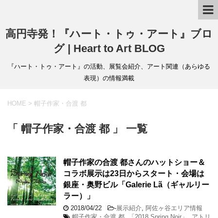
高円寺発！『ハート・トゥ・アート』ブロ
グ | Heart to Art BLOG
『ハート・トゥ・アート』の活動、展覧会紹介、アート関連（あらゆる
表現）の情報満載
HOME
>
帽子作家・合渡 都
「 帽子作家・合渡 都 」 一覧
帽子作家の合渡 都さんのハットショー＆
コラボ展示は23日からスタート・会場は
銀座・奥野ビル「Galerie Lã（ギャルリー
ラー）」
2018/04/22
-
展示紹介
,
阿佐ヶ谷エリア情報
帽子作家・合渡 都
,
「2018 Spring Noir」
,
アトリ