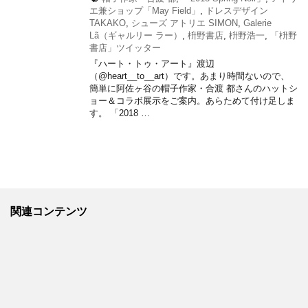
エ兼ショップ「May Field」
,
ドレスデザイン
TAKAKO
,
シューズ アトリエ SIMON
,
Galerie
Lã（ギャルリー ラー）
,
枡野書店
,
枡野浩一
,
「枡野
書店」ツイッター
『ハート・トゥ・アート』渡辺
（@heart__to__art）です。あまり時間ないので、
簡単に阿佐ヶ谷の帽子作家・合渡 都さんのハットシ
ョー＆コラボ展示をご案内。あらためて付け足しま
す。 「2018 …
関連コンテンツ