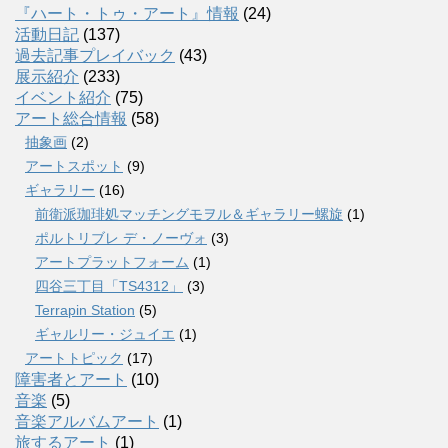
『ハート・トゥ・アート』情報
(24)
活動日記
(137)
過去記事プレイバック
(43)
展示紹介
(233)
イベント紹介
(75)
アート総合情報
(58)
抽象画
(2)
アートスポット
(9)
ギャラリー
(16)
前衛派珈琲処マッチングモヲル＆ギャラリー螺旋
(1)
ポルトリブレ デ・ノーヴォ
(3)
アートプラットフォーム
(1)
四谷三丁目「TS4312」
(3)
Terrapin Station
(5)
ギャルリー・ジュイエ
(1)
アートトピック
(17)
障害者とアート
(10)
音楽
(5)
音楽アルバムアート
(1)
旅するアート
(1)