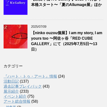
本格スタート〜「夏のAllumage展」ほか
2025/07/09
【ninko ouzou個展】I am my story, I am
yours too 〜阿佐ヶ谷「RED CUBE
GALLERY」にて（2025年7月5日〜13
日）
カテゴリー
『ハート・トゥ・アート』情報
(24)
活動日記
(137)
過去記事プレイバック
(43)
展示紹介
(233)
イベント紹介
(75)
アート総合情報
(58)
抽象画
(2)