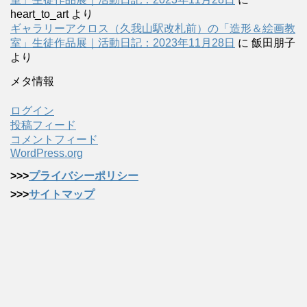
heart_to_art
より
ギャラリーアクロス（久我山駅改札前）の「造形＆絵画教
室」生徒作品展｜活動日記：2023年11月28日
に
飯田朋子
より
メタ情報
ログイン
投稿フィード
コメントフィード
WordPress.org
>>>
プライバシーポリシー
>>>
サイトマップ