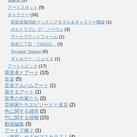
アートスポット
(9)
ギャラリー
(16)
前衛派珈琲処マッチングモヲル＆ギャラリー螺旋
(1)
ポルトリブレ デ・ノーヴォ
(3)
アートプラットフォーム
(1)
四谷三丁目「TS4312」
(3)
Terrapin Station
(5)
ギャルリー・ジュイエ
(1)
アートトピック
(17)
障害者とアート
(10)
音楽
(5)
音楽アルバムアート
(1)
旅するアート
(1)
世界の作家たち
(2)
芸術家たちエピソードと名言
(2)
色に関する雑学
(2)
竹に関する情報
(15)
動画編集
(3)
アートで稼ぐ
(1)
（連載）めざせマスカラス！
(4)