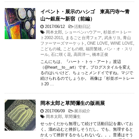
イベント・展示のハシゴ 東高円寺〜青
山〜銀座〜新宿（前編）
2017/06/12
-
活動日記
岡本太郎
,
ショーペンハウアー
,
杉並ポートレー
ト2002-2011
,
まるごと台湾フェア
,
武永リヨ
,
青山
ファーマーズマーケット
,
ONE LOVE
,
WINE LOVE
,
こどもの城
,
こどもの樹
,
福田繁雄
,
パン・オ・スリ
ール
,
石に咲く花
,
高田洋一
,
橋本正俊
こんにちは、『ハート・トゥ・アート』渡辺
（@heart__to__art）です。ブログスタイルを変え
るのはいいけど、ちょっとメンドイですね。マジで
続けられるのでしょうか。 画像は「杉並ポートレー
ト20 …
岡本太郎と草間彌生の版画展
2017/06/09
-
展示紹介
岡本太郎
,
草間彌生
せっかくだから無理して続けて活動日記を書いてお
く。溜め込むと挫折しそうだし。でも、無理すると
かえって挫折するかもしれないな。。。普通はそう