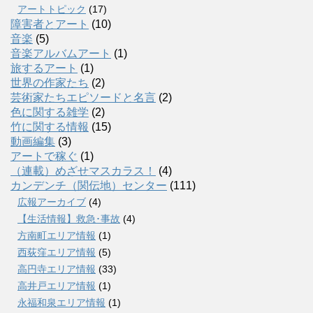
アートトピック
(17)
障害者とアート
(10)
音楽
(5)
音楽アルバムアート
(1)
旅するアート
(1)
世界の作家たち
(2)
芸術家たちエピソードと名言
(2)
色に関する雑学
(2)
竹に関する情報
(15)
動画編集
(3)
アートで稼ぐ
(1)
（連載）めざせマスカラス！
(4)
カンデンチ（関伝地）センター
(111)
広報アーカイブ
(4)
【生活情報】救急･事故
(4)
方南町エリア情報
(1)
西荻窪エリア情報
(5)
高円寺エリア情報
(33)
高井戸エリア情報
(1)
永福和泉エリア情報
(1)