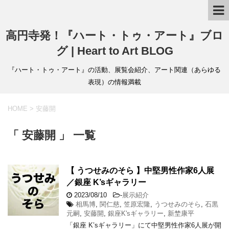
高円寺発！『ハート・トゥ・アート』ブロ
グ | Heart to Art BLOG
『ハート・トゥ・アート』の活動、展覧会紹介、アート関連（あらゆる
表現）の情報満載
HOME
>
安藤開
「 安藤開 」 一覧
【 うつせみのそら 】中堅男性作家6人展
／銀座 K’sギャラリー
2023/08/10
-
展示紹介
相馬博
,
関仁慈
,
笠原宏隆
,
うつせみのそら
,
石黒
元嗣
,
安藤開
,
銀座K'sギャラリー
,
新埜康平
「銀座 K’sギャラリー」にて中堅男性作家6人展が開