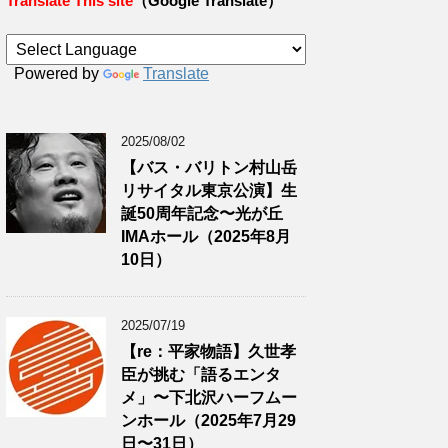
Translate This site
（Google Translate）
Powered by
Translate
2025/08/02
【バス・バリトン村山岳
リサイタル東京公演】生
誕50周年記念〜光が丘
IMAホール（2025年8月
10日）
2025/07/19
【re：平家物語】久世孝
臣が挑む「語るエンタ
メ」〜下北沢ハーフムー
ンホール（2025年7月29
日〜31日）