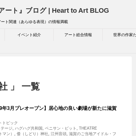
ログ | Heart to Art BLOG
アート関連（あらゆる表現）の情報満載
イベント紹介
アート総合情報
世界の作家
社 」 一覧
19年3月プレオープン】居心地の良い劇場が新たに滋賀
トトピック
ステージ
,
ハグハグ共和国
,
ベニサン・ピット
,
THEATRE
トマン）
,
倭（しどり）神社
,
江州音頭
,
滋賀のご当地アイドル・フ