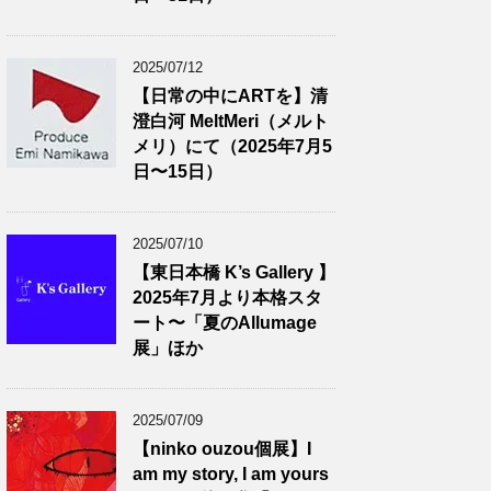
2025/07/12
【日常の中にARTを】清
澄白河 MeltMeri（メルト
メリ）にて（2025年7月5
日〜15日）
2025/07/10
【東日本橋 K’s Gallery 】
2025年7月より本格スタ
ート〜「夏のAllumage
展」ほか
2025/07/09
【ninko ouzou個展】I
am my story, I am yours