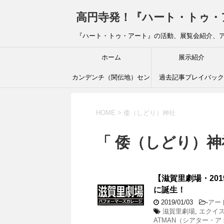
高円寺発！『ハート・トゥ・アート』ブ
『ハート・トゥ・アート』の活動、展覧会紹介、
ホーム
展示紹介
カンデンチ（関伝地）セン
過去記事プレイバック
ター
HOME
>
倭（しどり）神社
「 倭（しどり）神
【滋賀里劇場・20
に誕生！
2019/01/03
-
アー
滋賀里劇場
,
エクイ
ATMAN（シアター・ア