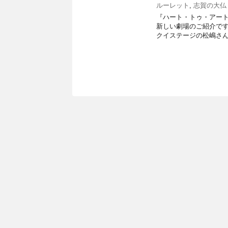
ルーレット
,
志賀の大仏
『ハート・トゥ・アート』
新しい劇場のご紹介です
クイステージの松嶋さん