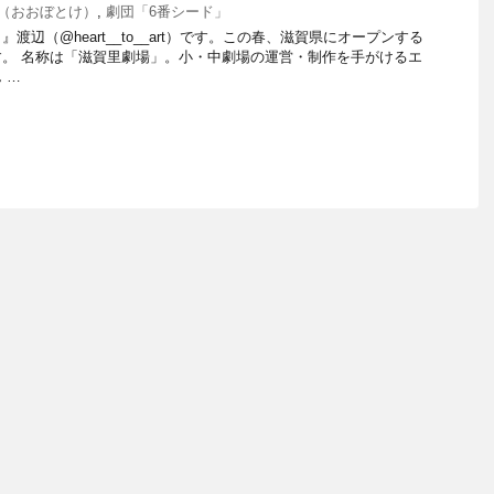
（おおぼとけ）
,
劇団「6番シード」
渡辺（@heart__to__art）です。この春、滋賀県にオープンする
。 名称は「滋賀里劇場」。小・中劇場の運営・制作を手がけるエ
 …