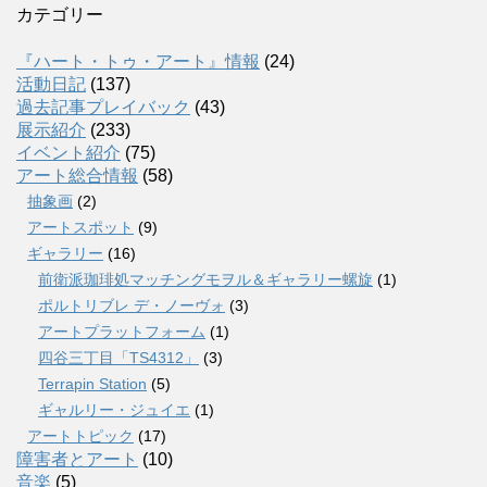
カテゴリー
『ハート・トゥ・アート』情報
(24)
活動日記
(137)
過去記事プレイバック
(43)
展示紹介
(233)
イベント紹介
(75)
アート総合情報
(58)
抽象画
(2)
アートスポット
(9)
ギャラリー
(16)
前衛派珈琲処マッチングモヲル＆ギャラリー螺旋
(1)
ポルトリブレ デ・ノーヴォ
(3)
アートプラットフォーム
(1)
四谷三丁目「TS4312」
(3)
Terrapin Station
(5)
ギャルリー・ジュイエ
(1)
アートトピック
(17)
障害者とアート
(10)
音楽
(5)