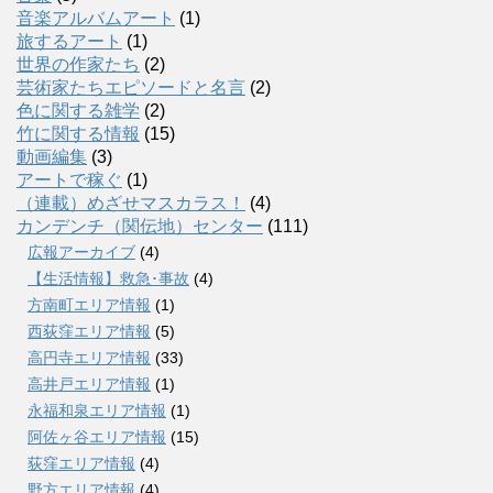
音楽アルバムアート
(1)
旅するアート
(1)
世界の作家たち
(2)
芸術家たちエピソードと名言
(2)
色に関する雑学
(2)
竹に関する情報
(15)
動画編集
(3)
アートで稼ぐ
(1)
（連載）めざせマスカラス！
(4)
カンデンチ（関伝地）センター
(111)
広報アーカイブ
(4)
【生活情報】救急･事故
(4)
方南町エリア情報
(1)
西荻窪エリア情報
(5)
高円寺エリア情報
(33)
高井戸エリア情報
(1)
永福和泉エリア情報
(1)
阿佐ヶ谷エリア情報
(15)
荻窪エリア情報
(4)
野方エリア情報
(4)