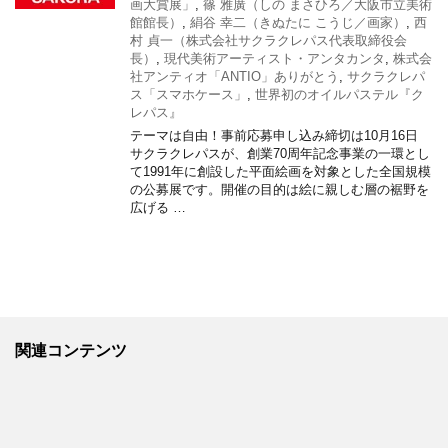
画大賞展」
,
篠 雅廣（しの まさひろ／大阪市立美術
館館長）
,
絹谷 幸二（きぬたに こうじ／画家）
,
西
村 貞一（株式会社サクラクレパス代表取締役会
長）
,
現代美術アーティスト・アンタカンタ
,
株式会
社アンティオ「ANTIO」ありがとう
,
サクラクレパ
ス「スマホケース」
,
世界初のオイルパステル『ク
レパス』
テーマは自由！事前応募申し込み締切は10月16日
サクラクレパスが、創業70周年記念事業の一環とし
て1991年に創設した平面絵画を対象とした全国規模
の公募展です。開催の目的は絵に親しむ層の裾野を
広げる …
関連コンテンツ