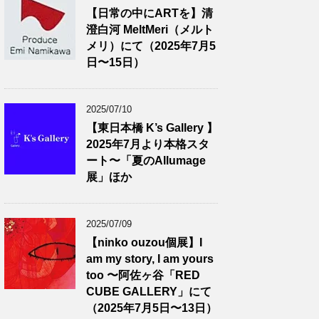
【日常の中にARTを】清
澄白河 MeltMeri（メルト
メリ）にて（2025年7月5
日〜15日）
2025/07/10
【東日本橋 K’s Gallery 】
2025年7月より本格スタ
ート〜「夏のAllumage
展」ほか
2025/07/09
【ninko ouzou個展】I
am my story, I am yours
too 〜阿佐ヶ谷「RED
CUBE GALLERY」にて
（2025年7月5日〜13日）