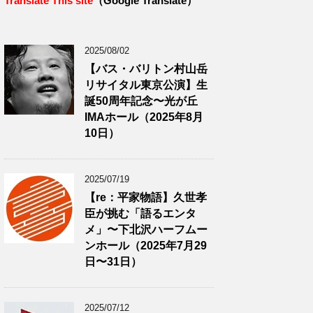
Translate This site
（Google Translate）
2025/08/02
【バス・バリトン村山岳
リサイタル東京公演】生
誕50周年記念〜光が丘
IMAホール（2025年8月
10日）
2025/07/19
【re：平家物語】久世孝
臣が挑む「語るエンタ
メ」〜下北沢ハーフムー
ンホール（2025年7月29
日〜31日）
2025/07/12