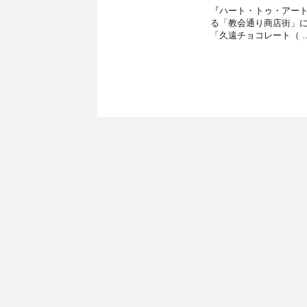
『ハート・トゥ・アート』渡
る「教会通り商店街」
「久遠チョコレート（ 