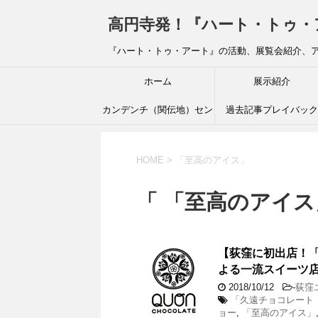
高円寺発！『ハート・トゥ・アート』ブ
『ハート・トゥ・アート』の活動、展覧会紹介、
ホーム
展示紹介
カンデンチ（関伝地）セン
過去記事プレイバック
ター
HOME
>
「至高のアイス」
「 「至高のアイス
【荻窪に初出店！「久
よる一流スイーツ
2018/10/12
-
荻窪
「久遠チョコレート（Qu
ョー
,
「至高のアイス」