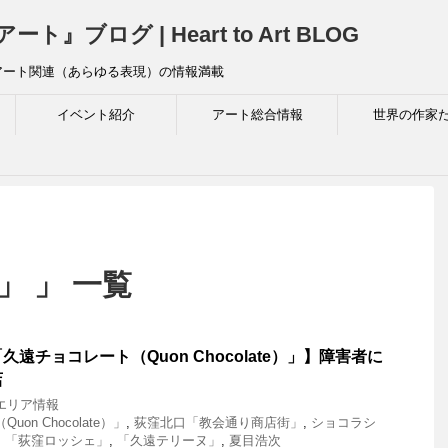
ログ | Heart to Art BLOG
アート関連（あらゆる表現）の情報満載
イベント紹介
アート総合情報
世界の作家
」 」 一覧
遠チョコレート（Quon Chocolate）」】障害者に
店
エリア情報
on Chocolate）」
,
荻窪北口「教会通り商店街」
,
ショコラシ
,
「荻窪ロッシェ」
,
「久遠テリーヌ」
,
夏目浩次