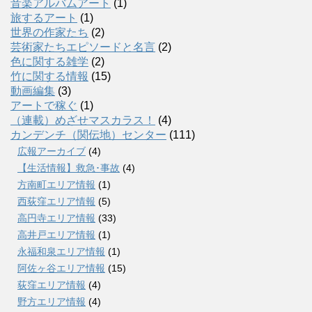
音楽アルバムアート
(1)
旅するアート
(1)
世界の作家たち
(2)
芸術家たちエピソードと名言
(2)
色に関する雑学
(2)
竹に関する情報
(15)
動画編集
(3)
アートで稼ぐ
(1)
（連載）めざせマスカラス！
(4)
カンデンチ（関伝地）センター
(111)
広報アーカイブ
(4)
【生活情報】救急･事故
(4)
方南町エリア情報
(1)
西荻窪エリア情報
(5)
高円寺エリア情報
(33)
高井戸エリア情報
(1)
永福和泉エリア情報
(1)
阿佐ヶ谷エリア情報
(15)
荻窪エリア情報
(4)
野方エリア情報
(4)