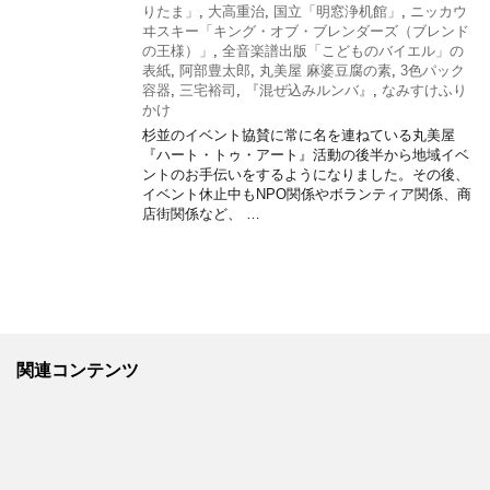
りたま」
,
大高重治
,
国立「明窓浄机館」
,
ニッカウ
ヰスキー「キング・オブ・ブレンダーズ（ブレンド
の王様）」
,
全音楽譜出版「こどものバイエル」の
表紙
,
阿部豊太郎
,
丸美屋 麻婆豆腐の素
,
3色パック
容器
,
三宅裕司
,
『混ぜ込みルンバ』
,
なみすけふり
かけ
杉並のイベント協賛に常に名を連ねている丸美屋
『ハート・トゥ・アート』活動の後半から地域イベ
ントのお手伝いをするようになりました。その後、
イベント休止中もNPO関係やボランティア関係、商
店街関係など、 …
関連コンテンツ