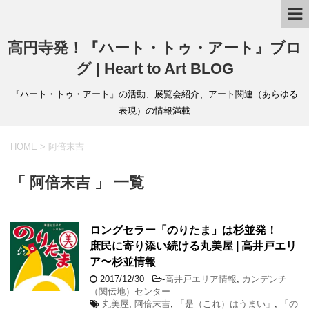
高円寺発！『ハート・トゥ・アート』ブロ
グ | Heart to Art BLOG
『ハート・トゥ・アート』の活動、展覧会紹介、アート関連（あらゆる
表現）の情報満載
HOME
>
阿倍末吉
「 阿倍末吉 」 一覧
ロングセラー「のりたま」は杉並発！
庶民に寄り添い続ける丸美屋 | 高井戸エリ
ア〜杉並情報
2017/12/30
-
高井戸エリア情報
,
カンデンチ
（関伝地）センター
丸美屋
,
阿倍末吉
,
「是（これ）はうまい」
,
「の