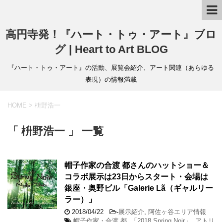
高円寺発！『ハート・トゥ・アート』ブロ
グ | Heart to Art BLOG
『ハート・トゥ・アート』の活動、展覧会紹介、アート関連（あらゆる
表現）の情報満載
HOME
>
枡野浩一
「 枡野浩一 」 一覧
帽子作家の合渡 都さんのハットショー＆
コラボ展示は23日からスタート・会場は
銀座・奥野ビル「Galerie Lã（ギャルリー
ラー）」
2018/04/22
-
展示紹介
,
阿佐ヶ谷エリア情報
帽子作家・合渡 都
,
「2018 Spring Noir」
,
アトリ