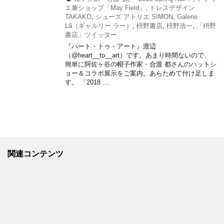
エ兼ショップ「May Field」
,
ドレスデザイン
TAKAKO
,
シューズ アトリエ SIMON
,
Galerie
Lã（ギャルリー ラー）
,
枡野書店
,
枡野浩一
,
「枡野
書店」ツイッター
『ハート・トゥ・アート』渡辺
（@heart__to__art）です。あまり時間ないので、
簡単に阿佐ヶ谷の帽子作家・合渡 都さんのハットシ
ョー＆コラボ展示をご案内。あらためて付け足しま
す。 「2018 …
関連コンテンツ