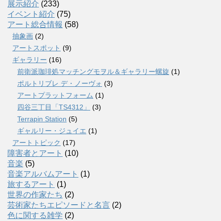
展示紹介
(233)
イベント紹介
(75)
アート総合情報
(58)
抽象画
(2)
アートスポット
(9)
ギャラリー
(16)
前衛派珈琲処マッチングモヲル＆ギャラリー螺旋
(1)
ポルトリブレ デ・ノーヴォ
(3)
アートプラットフォーム
(1)
四谷三丁目「TS4312」
(3)
Terrapin Station
(5)
ギャルリー・ジュイエ
(1)
アートトピック
(17)
障害者とアート
(10)
音楽
(5)
音楽アルバムアート
(1)
旅するアート
(1)
世界の作家たち
(2)
芸術家たちエピソードと名言
(2)
色に関する雑学
(2)