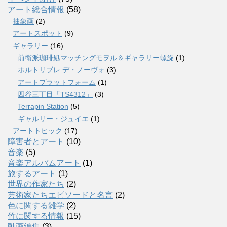
アート総合情報
(58)
抽象画
(2)
アートスポット
(9)
ギャラリー
(16)
前衛派珈琲処マッチングモヲル＆ギャラリー螺旋
(1)
ポルトリブレ デ・ノーヴォ
(3)
アートプラットフォーム
(1)
四谷三丁目「TS4312」
(3)
Terrapin Station
(5)
ギャルリー・ジュイエ
(1)
アートトピック
(17)
障害者とアート
(10)
音楽
(5)
音楽アルバムアート
(1)
旅するアート
(1)
世界の作家たち
(2)
芸術家たちエピソードと名言
(2)
色に関する雑学
(2)
竹に関する情報
(15)
動画編集
(3)