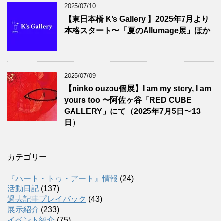
2025/07/10
【東日本橋 K’s Gallery 】2025年7月より
本格スタート〜「夏のAllumage展」ほか
2025/07/09
【ninko ouzou個展】I am my story, I am
yours too 〜阿佐ヶ谷「RED CUBE
GALLERY」にて（2025年7月5日〜13
日）
カテゴリー
『ハート・トゥ・アート』情報
(24)
活動日記
(137)
過去記事プレイバック
(43)
展示紹介
(233)
イベント紹介
(75)