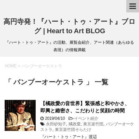
高円寺発！『ハート・トゥ・アート』ブロ
グ | Heart to Art BLOG
『ハート・トゥ・アート』の活動、展覧会紹介、アート関連（あらゆる
表現）の情報満載
HOME
>
バンブーオーケストラ
「 バンブーオーケストラ 」 一覧
【橘政愛の音世界】緊張感と和やかさ、
即興と緻密さ、こだわりと笑顔の時間
2019/04/10
-
イベント紹介
永田砂知子
,
橘政愛
,
東京楽竹団
,
バンブーオーケ
ストラ
,
東京楽竹団そらたけ
『ハート・トゥ・アート』渡辺