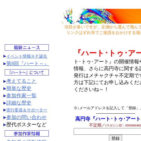
項目が多いですが、左側から選んで飛ん
リンクはずれ等でご迷惑をおかけする場
『ハート･トゥ･ア
イベント情報ＨＰ誕生
ト･トゥ･アート』の開催情
第8回『ハート～』
情報、さらに高円寺に関する
発行はメチャクチャ不定期で
考えてること
方は下記にてお申し込みくだ
簡単な歴史
くださいね～！
参加作家一覧
詳細な歴史
※↓メールアドレスを記入して「登録」
実行委員＆サポーター
-------------------------------
参加の問い合わせ
高円寺『ハート･トゥ･アー
歴代ポスターなど
不定期／
(マガジンID：0000086480