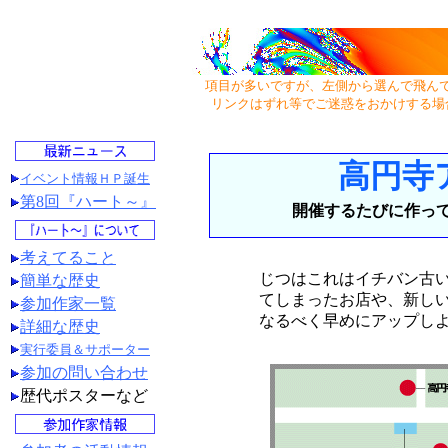
項目が多いですが、左側から選んで飛ん
リンクはずれ等でご迷惑をおかけする場
高円寺
イベント情報ＨＰ誕生
第8回『ハート～』
開催するたびに作っ
考えてること
じつはこれはイチバン古
簡単な歴史
てしまったお店や、新し
参加作家一覧
なるべく早めにアップし
詳細な歴史
実行委員＆サポーター
参加の問い合わせ
歴代ポスターなど