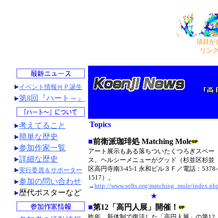
項目が
リン
イベント情報ＨＰ誕生
第8回『ハート～』
Topics
考えてること
簡単な歴史
■
前衛派珈琲処 Matching Mole
参加作家一覧
アート展示もある落ちついたくつろぎスペー
詳細な歴史
ス。ヘルシーメニューがグッド（杉並区杉並
区高円寺南3-45-1 永和ビル３Ｆ／電話：5378-
実行委員＆サポーター
1517）。
参加の問い合わせ
→
http://www.softs.org/matching_mole/index.ph
歴代ポスターなど
★
■
第12「高円人展」開催！
昨年、新体制で復活した「高円人展」の第12