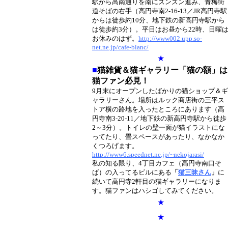
駅から高南通りを南にズンズン進み、青梅街
道そばの右手（高円寺南2-16-13／JR高円寺駅
からは徒歩約10分、地下鉄の新高円寺駅から
は徒歩約3分）。平日はお昼から22時、日曜
お休みのはず。
http://www002.upp.so-
net.ne.jp/cafe-blanc/
★
■
猫雑貨＆猫ギャラリー「猫の額」は
猫ファン必見！
9月末にオープンしたばかりの猫ショップ＆ギ
ャラリーさん。場所はルック商店街の三平ス
トア横の路地を入ったところにあります（高
円寺南3-20-11／地下鉄の新高円寺駅から徒歩
2～3分）。トイレの壁一面が猫イラストにな
ってたり、畳スペースがあったり、なかなか
くつろげます。
http://www6.speednet.ne.jp/~nekojarasi/
私の知る限り、4丁目カフェ（高円寺南口そ
ば）の入ってるビルにある
「
猫三昧さん
」
に
続いて高円寺2軒目の猫ギャラリーになりま
す。猫ファンはハシゴしてみてください。
★
★