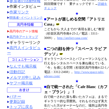
参加者の活動情報
回目開催です！ 要チェックです！→
詳細を
作家インタビュー
チェック
作家リンク
★
関係者･イベントリンク
■
アートが楽しめる空間「アトリエ
Casa」
こどもから 大人までの“表現を楽しむ”教室
高円寺のアート情報
（杉並区高円寺南4-25-2／電話：3311-
高円寺アートマップ
3009）。
http://atelier-casa.com/
ギャラリーリンク
★
高円人インタビュ
■
二つの顔を持つ「スペース ラビ ア
ー
デッソ」
ギャラリースペースとパフォーマンスなども
行えるレンタルスペースを兼ね備えている、
なんでも掲示板
「今」を感じる空間（杉並区高円寺南4-22-1
活動日記
電話：3312-2468）。
http://www.space-rabi-
adesso.com/
メルマガ申し込み
★
ヤフー掲示板
■
白で統一された「Cafe Blanc（カフ
ェ・ブラン）」！
バナー
白で統一された落ち着いたカフェは、まるで
ギャラリー的な雰囲気。それもそのはず美大
更新記録
生だった方がオーナーなのだ。場所は高円寺
トップに戻る