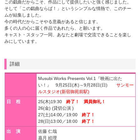
この戯曲だからこそ、作品にして提供したいと強く感じました。
そして「この戯曲ならば！」というシンプルな情熱で、このチー
ムが結集しました。
今の時代だからこそやる意義があると信じます。
多くの人の心に届く作品であれたら、と願います。
キャスト・スタッフ一同、あなたと劇場で交流できることを楽し
みにしています。
詳細
Musubi Works Presents Vol.1『映画に出た
い！』 9月25日(木)～9月28日(日)
サンモー
ルスタジオ(新宿御苑前駅)
日 程
25(木)19:30
終了！ 満員御礼！
26(金) (貸切公演 )
27(土)14:00／19:00
終了！
28(日)13:00／18:00
終了！
出 演
佐藤 仁哉
嘉月 絵理