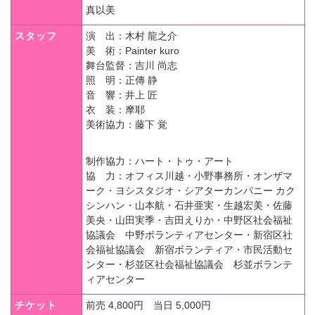
真以美
スタッフ
演 出
：木村 龍之介
美 術
：Painter kuro
舞台監督
：吉川 尚志
照 明
：正傳 静
音 響
：井上 匠
衣 装
：摩耶
美術協力
：藤下 覚
制作協力
：ハート・トゥ・アート
協 力
：オフィス川越・小野事務所・オンザマ
ーク・ヨシスタジオ・シアターカンパニー カク
シンハン・山本航・石井亜実・生越宏美・佐藤
美央・山田実季・吉田えりか・中野区社会福祉
協議会 中野ボランティアセンター・新宿区社
会福祉協議会 新宿ボランティア・市民活動セ
ンター・杉並区社会福祉協議会 杉並ボランテ
ィアセンター
チケット
前売 4,800円 当日 5,000円