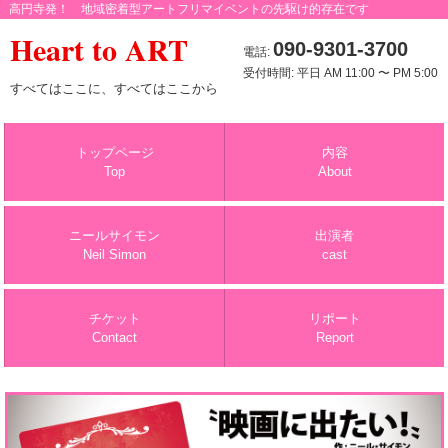
高円寺発！ 地域密着型アートフリマイベントの先駆け的存在です
Heart to ART
090-9301-3700
電話:
受付時間: 平日 AM 11:00 〜 PM 5:00
すべてはここに、すべてはここから
トップページ
内容
Top
About
ニールサイモン
出演者
Neil Simon
cast
チケット
リポート
Contact
Report