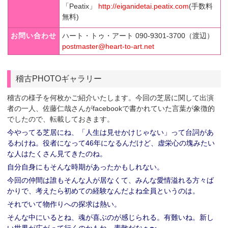
「Peatix」
http://eiganidetai.peatix.com
(手数料
無料)
お問い合わせ
ハート・トゥ・アート 090-9301-3700（渡辺）
postmaster@heart-to-art.net
稽古PHOTOギャラリー
稽古の様子を何枚かご紹介いたします。今回の芝居に関して出演
者の一人、佐藤仁哉さんがfacebookで書かれていた言葉が象徴的
でしたので、転載しておきます。
今やってる芝居にね、「人生は見せかけじゃない」って台詞があ
るわけね。役者になって46年になるんだけど、虚栄心の塊みたい
な人はたくさん見てきたのね。
自分自身にもそんな時期があったかもしれない。
今回の仲間は誰もそんな人が居なくて、みんな愛情溢れる方々ば
かりで、考えたら初めての経験なんだよね全員というのは。
それでいて物作りへの探求は熱い。
そんな中にいるとね、魂が喜ぶのが感じられる。有難いね。新し
い世界が広がって行くのかもね。素敵だなぁ〜。