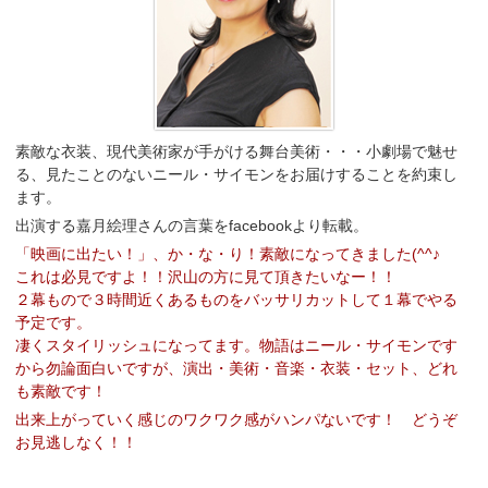
素敵な衣装、現代美術家が手がける舞台美術・・・小劇場で魅せ
る、見たことのないニール・サイモンをお届けすることを約束し
ます。
出演する
嘉月絵理さん
の言葉をfacebookより転載。
「映画に出たい！」、か・な・り！素敵になってきました(^^♪
これは必見ですよ！！沢山の方に見て頂きたいなー！！
２幕もので３時間近くあるものをバッサリカットして１幕でやる
予定です。
凄くスタイリッシュになってます。物語はニール・サイモンです
から勿論面白いですが、演出・美術・音楽・衣装・セット、どれ
も素敵です！
出来上がっていく感じのワクワク感がハンパないです！ どうぞ
お見逃しなく！！