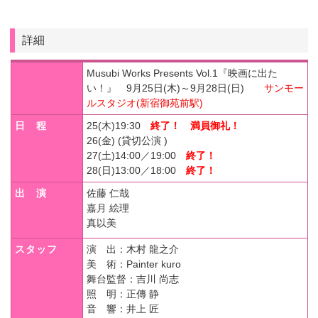
詳細
Musubi Works Presents Vol.1『映画に出た
い！』 9月25日(木)～9月28日(日)
サンモー
ルスタジオ(新宿御苑前駅)
日 程
25(木)19:30
終了！ 満員御礼！
26(金) (貸切公演 )
27(土)14:00／19:00
終了！
28(日)13:00／18:00
終了！
出 演
佐藤 仁哉
嘉月 絵理
真以美
スタッフ
演 出
：木村 龍之介
美 術
：Painter kuro
舞台監督
：吉川 尚志
照 明
：正傳 静
音 響
：井上 匠