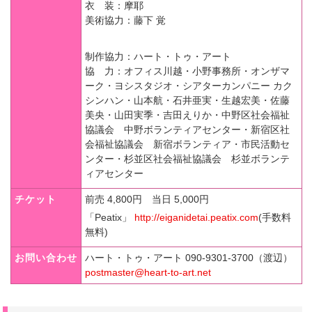
衣 装
：摩耶
美術協力
：藤下 覚
制作協力
：ハート・トゥ・アート
協 力
：オフィス川越・小野事務所・オンザマ
ーク・ヨシスタジオ・シアターカンパニー カク
シンハン・山本航・石井亜実・生越宏美・佐藤
美央・山田実季・吉田えりか・中野区社会福祉
協議会 中野ボランティアセンター・新宿区社
会福祉協議会 新宿ボランティア・市民活動セ
ンター・杉並区社会福祉協議会 杉並ボランテ
ィアセンター
チケット
前売 4,800円 当日 5,000円
「Peatix」
http://eiganidetai.peatix.com
(手数料
無料)
お問い合わせ
ハート・トゥ・アート 090-9301-3700（渡辺）
postmaster@heart-to-art.net