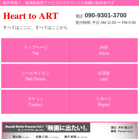
高円寺発！ 地域密着型アートフリマイベントの先駆け的存在です
Heart to ART
090-9301-3700
電話:
受付時間: 平日 AM 11:00 〜 PM 5:00
すべてはここに、すべてはここから
トップページ
内容
Top
About
ニールサイモン
出演者
Neil Simon
cast
チケット
リポート
Contact
Report