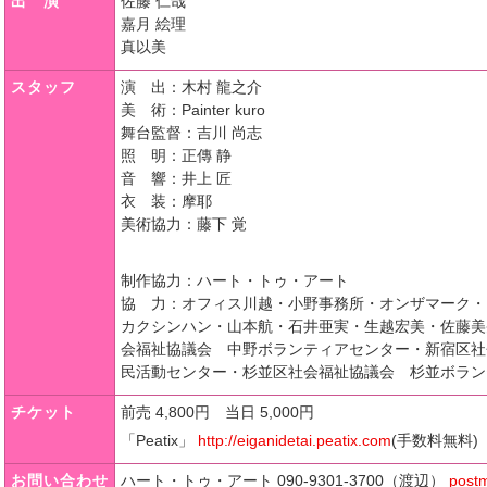
出 演
佐藤 仁哉
嘉月 絵理
真以美
スタッフ
演 出
：木村 龍之介
美 術
：Painter kuro
舞台監督
：吉川 尚志
照 明
：正傳 静
音 響
：井上 匠
衣 装
：摩耶
美術協力
：藤下 覚
制作協力
：ハート・トゥ・アート
協 力
：オフィス川越・小野事務所・オンザマーク・
カクシンハン・山本航・石井亜実・生越宏美・佐藤美
会福祉協議会 中野ボランティアセンター・新宿区社
民活動センター・杉並区社会福祉協議会 杉並ボラン
チケット
前売 4,800円 当日 5,000円
「Peatix」
http://eiganidetai.peatix.com
(手数料無料)
お問い合わせ
ハート・トゥ・アート 090-9301-3700（渡辺）
postm