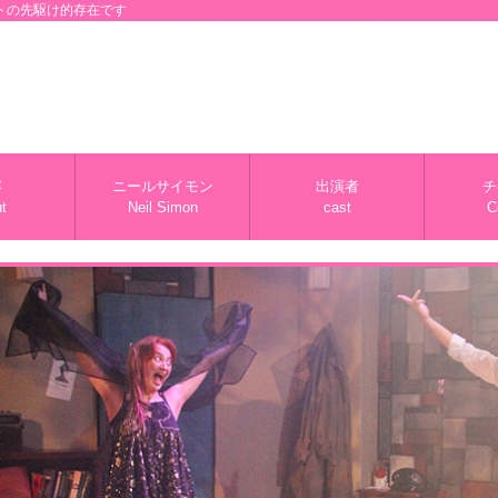
トの先駆け的存在です
容
ニールサイモン
出演者
チ
t
Neil Simon
cast
C