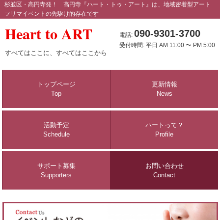
杉並区・高円寺発！ 高円寺『ハート・トゥ・アート』は、地域密着型アート
フリマイベントの先駆け的存在です
Heart to ART
090-9301-3700
電話:
受付時間: 平日 AM 11:00 〜 PM 5:00
すべてはここに、すべてはここから
トップページ
更新情報
Top
News
活動予定
ハートって？
Schedule
Profile
サポート募集
お問い合わせ
Supporters
Contact