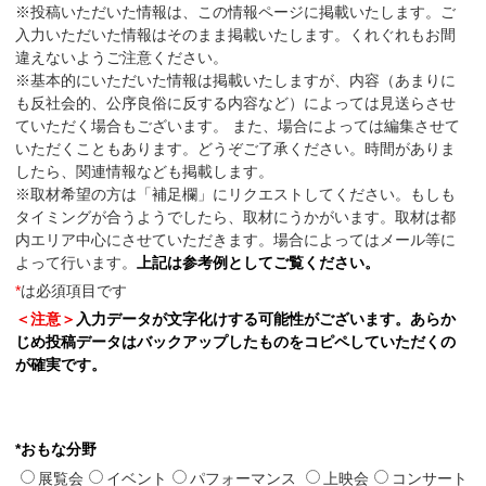
※投稿いただいた情報は、この情報ページに掲載いたします。ご
入力いただいた情報はそのまま掲載いたします。くれぐれもお間
違えないようご注意ください。
※基本的にいただいた情報は掲載いたしますが、内容（あまりに
も反社会的、公序良俗に反する内容など）によっては見送らさせ
ていただく場合もございます。 また、場合によっては編集させて
いただくこともあります。どうぞご了承ください。時間がありま
したら、関連情報なども掲載します。
※取材希望の方は「補足欄」にリクエストしてください。もしも
タイミングが合うようでしたら、取材にうかがいます。取材は都
内エリア中心にさせていただきます。場合によってはメール等に
よって行います。
上記は参考例としてご覧ください。
*
は必須項目です
＜注意＞
入力データが文字化けする可能性がございます。あらか
じめ投稿データはバックアップしたものをコピペしていただくの
が確実です。
*おもな分野
展覧会
イベント
パフォーマンス
上映会
コンサート