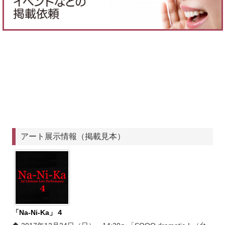
アート展示情報（掲載見本）
「Na-Ni-Ka」４