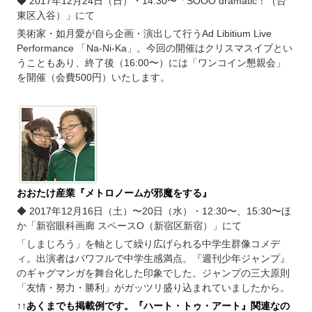
◆ 2017年12月24日（日）・14:30〜「SOOO dramatic！（台
東区入谷）」にて
美術家・如月愛が自ら企画・演出して行うAd Libitium Live
Performance 「Na-Ni-Ka」。今回の開催はクリスマスイブとい
うこともあり、終了後（16:00〜）には「ワンコイン懇親会」
を開催（会費500円）いたします。
おおたけ産業『メトロノームが邪魔をする』
◆ 2017年12月16日（土）〜20日（水）・12:30〜、15:30〜ほ
か「新宿眼科画廊 スペースO（新宿区新宿）」にて
「しまじろう」を軸として繰り広げられる中学生群像コメデ
ィ。出演者はパワフルで中学生感満点。『週刊少年ジャンプ』
のギャグマンガを舞台化した印象でした。ジャンプの三大原則
「友情・努力・勝利」がガッツリ盛り込まれていましたから。
↑
↑あくまでも掲載例です。『ハート・トゥ・アート』関連なの