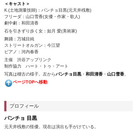
＜キャスト＞
K.(土地測量技師)：パンチョ目黒(元天井桟敷)
フリーダ：山口雪香(女優・作家・歌人)
劇中劇：和田清香
石を引きずり歩く女：如月 愛(美術家)
舞踊：万城目純
ストリートオルガン：今江望
ピアノ：河内春香
主催 渋谷アップリンク
制作協力 ハート・トゥ・アート
写真は稽古の様子。左から
パンチョ目黒
・
和田清香
・
山口雪香
。
ページTOPへ移動
プロフィール
パンチョ 目黒
元天井桟敷の怪優。現在は演出も手がけている。