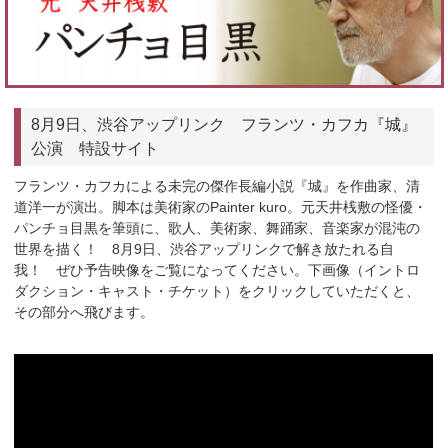
8月9日、渋谷アップリンク フランツ・カフカ『城』
公演 特設サイト
フランツ・カフカによる未完の傑作長編小説『城』を作曲家、清
道洋一が演出。脚本は美術家のPainter kuro。元天井桟敷の怪優・
パンチョ目黒を筆頭に、歌人、美術家、舞踊家、音楽家が混沌の
世界を描く！ 8月9日、渋谷アップリンクで解き放たれる自
我！ ぜひ予告映像をご覧になってください。下画像（イントロ
ダクション・キャスト・チケット）をクリックしていただくと、
その部分へ飛びます。