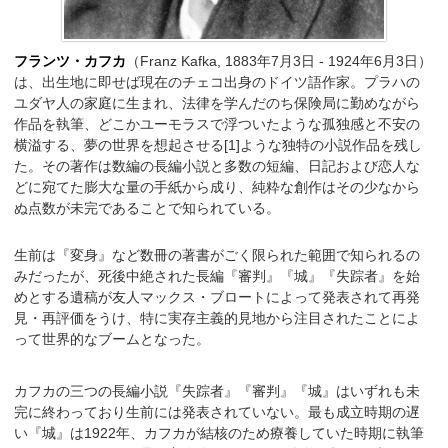
フランツ・カフカ
（Franz Kafka, 1883年7月3日 - 1924年6月3日）
は、出生地に即せば現在のチェコ出身のドイツ語作家。プラハの
ユダヤ人の家庭に生まれ、法律を学んだのち保険局に勤めながら
作品を執筆、どこかユーモラスで浮ついたような孤独感と不安の
横溢する、夢の世界を想起させる[1]ような独特の小説作品を残し
た。その著作は数編の長編小説と多数の短編、日記および恋人な
どに宛てた膨大な量の手紙から成り、純粋な創作はその少なから
ぬ点数が未完であることで知られている。
生前は『変身』など数冊の著書がごく限られた範囲で知られるの
みだったが、死後中絶された長編『審判』『城』『失踪者』を始
めとする遺稿が友人マックス・ブロートによって発表されて再発
見・再評価をうけ、特に実存主義的見地から注目されたことによ
って世界的なブームとなった。
カフカの三つの長編小説『失踪者』『審判』『城』はいずれも未
完に終わっており生前には発表されていない。最も成立時期の遅
い『城』は1922年、カフカが結核のため療養していた時期に執筆