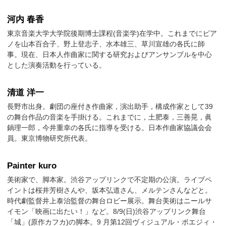
河内 春香
東京音楽大学大学院後期博士課程(音楽学)在学中。これまでにピア
ノを山本百合子、野上登志子、水本雄三、草川宣雄の各氏に師
事。現在、日本人作曲家に関する研究およびアンサンブルを中心
とした演奏活動を行っている。
清道 洋一
長野市出身。劇団の座付き作曲家，演出助手，構成作家として39
の舞台作品の音楽を手掛ける。これまでに，土肥泰，三善晃，眞
鍋理一郎，今井重幸の各氏に指導を受ける。日本作曲家協議会会
員。東京博物研究所代表。
Painter kuro
美術家で、脚本家。渋谷アップリンクで不定期の公演。ライブペ
イントは桜井芳樹さんや、坂本弘道さん、メルテンさんなどと。
時代劇監督井上泰治監督の舞台ロビー展示。舞台美術はニールサ
イモン「映画に出たい！」など。8/9(日)渋谷アップリンク舞台
「城」(原作カフカ)の脚本。9 月第12回ヴィジュアル・ポエジィ・