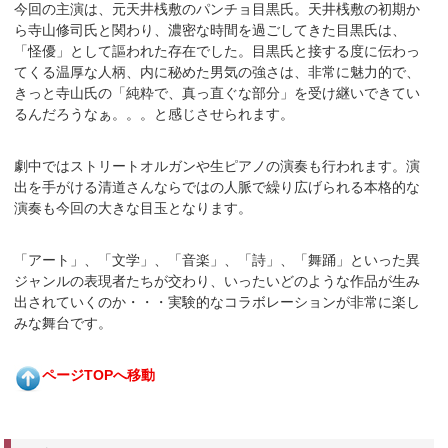
今回の主演は、元天井桟敷のパンチョ目黒氏。天井桟敷の初期か
ら寺山修司氏と関わり、濃密な時間を過ごしてきた目黒氏は、
「怪優」として謳われた存在でした。目黒氏と接する度に伝わっ
てくる温厚な人柄、内に秘めた男気の強さは、非常に魅力的で、
きっと寺山氏の「純粋で、真っ直ぐな部分」を受け継いできてい
るんだろうなぁ。。。と感じさせられます。
劇中ではストリートオルガンや生ピアノの演奏も行われます。演
出を手がける清道さんならではの人脈で繰り広げられる本格的な
演奏も今回の大きな目玉となります。
「アート」、「文学」、「音楽」、「詩」、「舞踊」といった異
ジャンルの表現者たちが交わり、いったいどのような作品が生み
出されていくのか・・・実験的なコラボレーションが非常に楽し
みな舞台です。
ページTOPへ移動