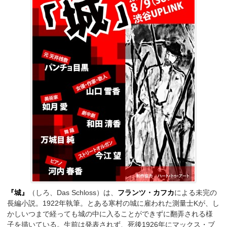
『城』
（しろ、Das Schloss）は、
フランツ・カフカ
による未完の
長編小説。1922年執筆。とある寒村の城に雇われた測量士Kが、し
かしいつまで経っても城の中に入ることができずに翻弄される様
子を描いている。生前は発表されず、死後1926年にマックス・ブ