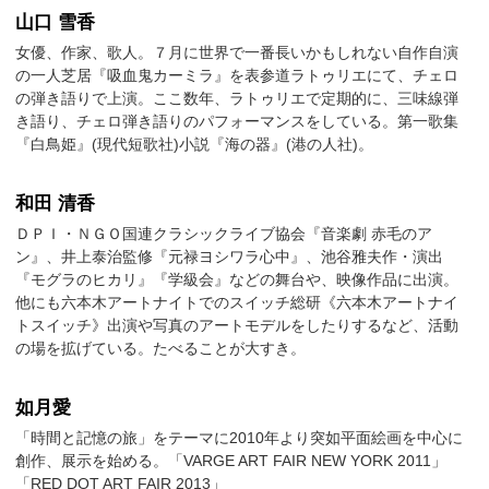
山口 雪香
女優、作家、歌人。７月に世界で一番長いかもしれない自作自演
の一人芝居『吸血鬼カーミラ』を表参道ラトゥリエにて、チェロ
の弾き語りで上演。ここ数年、ラトゥリエで定期的に、三味線弾
き語り、チェロ弾き語りのパフォーマンスをしている。第一歌集
『白鳥姫』(現代短歌社)小説『海の器』(港の人社)。
和田 清香
ＤＰＩ・ＮＧＯ国連クラシックライブ協会『音楽劇 赤毛のア
ン』、井上泰治監修『元禄ヨシワラ心中』、池谷雅夫作・演出
『モグラのヒカリ』『学級会』などの舞台や、映像作品に出演。
他にも六本木アートナイトでのスイッチ総研《六本木アートナイ
トスイッチ》出演や写真のアートモデルをしたりするなど、活動
の場を拡げている。たべることが大すき。
如月愛
「時間と記憶の旅」をテーマに2010年より突如平面絵画を中心に
創作、展示を始める。「VARGE ART FAIR NEW YORK 2011」
「RED DOT ART FAIR 2013」