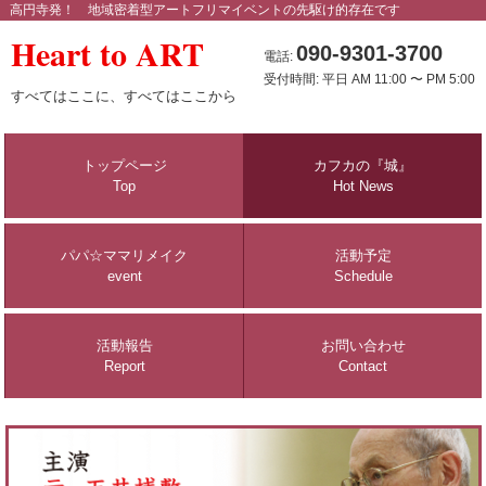
高円寺発！ 地域密着型アートフリマイベントの先駆け的存在です
Heart to ART
090-9301-3700
電話:
受付時間: 平日 AM 11:00 〜 PM 5:00
すべてはここに、すべてはここから
トップページ
カフカの『城』
Top
Hot News
パパ☆ママリメイク
活動予定
event
Schedule
活動報告
お問い合わせ
Report
Contact