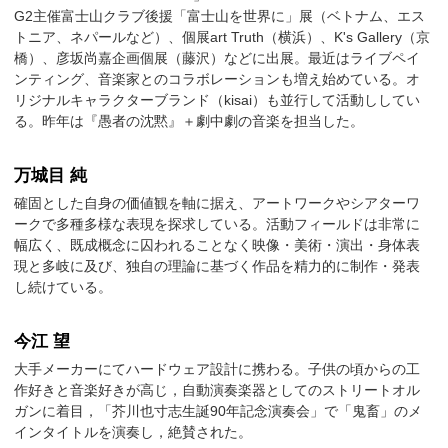
G2主催富士山クラブ後援「富士山を世界に」展（ベトナム、エス
トニア、ネパールなど）、個展art Truth（横浜）、K's Gallery（京
橋）、彦坂尚嘉企画個展（藤沢）などに出展。最近はライブペイ
ンティング、音楽家とのコラボレーションも増え始めている。オ
リジナルキャラクターブランド（kisai）も並行して活動ししてい
る。昨年は『愚者の沈黙』＋劇中劇の音楽を担当した。
万城目 純
確固とした自身の価値観を軸に据え、アートワークやシアターワ
ークで多種多様な表現を探求している。活動フィールドは非常に
幅広く、既成概念に囚われることなく映像・美術・演出・身体表
現と多岐に及び、独自の理論に基づく作品を精力的に制作・発表
し続けている。
今江 望
大手メーカーにてハードウェア設計に携わる。子供の頃からの工
作好きと音楽好きが高じ，自動演奏楽器としてのストリートオル
ガンに着目，「芥川也寸志生誕90年記念演奏会」で「鬼畜」のメ
インタイトルを演奏し，絶賛された。