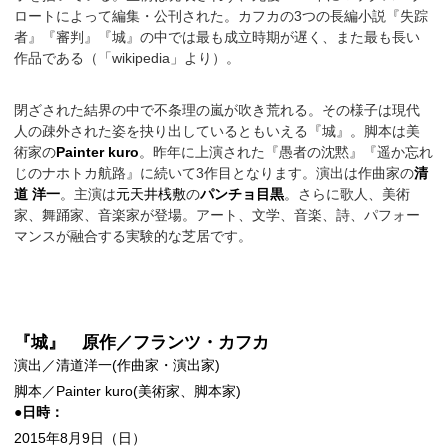
ロートによって編集・公刊された。カフカの3つの長編小説『失踪
者』『審判』『城』の中では最も成立時期が遅く、また最も長い
作品である（「wikipedia」より）。
閉ざされた結界の中で不条理の嵐が吹き荒れる。その様子は現代
人の疎外された姿を抉り出しているともいえる『城』。脚本は美
術家の
Painter kuro
。昨年に上演された『愚者の沈黙』『遥か忘れ
じのナホトカ航路』に続いて3作目となります。演出は作曲家の
清
道 洋一
。主演は
元天井桟敷
の
パンチョ目黒
。さらに歌人、美術
家、舞踊家、音楽家が登場。アート、文学、音楽、詩、パフォー
マンスが融合する実験的な芝居です。
『城』 原作／フランツ・カフカ
演出／清道洋一(作曲家・演出家)
脚本／Painter kuro(美術家、脚本家)
●日時：
2015年8月9日（日）