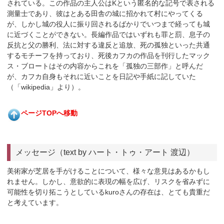
されている。この作品の主人公はKという匿名的な記号で表される
測量士であり、彼はとある田舎の城に招かれて村にやってくる
が、しかし城の役人に振り回されるばかりでいつまで経っても城
に近づくことができない。長編作品ではいずれも罪と罰、息子の
反抗と父の勝利、法に対する違反と追放、死の孤独といった共通
するモチーフを持っており、死後カフカの作品を刊行したマック
ス・ブロートはその内容からこれを「孤独の三部作」と呼んだ
が、カフカ自身もそれに近いことを日記や手紙に記していた
（「wikipedia」より）。
ページTOPへ移動
メッセージ（text by ハート・トゥ・アート 渡辺）
美術家が芝居を手がけることについて、様々な意見はあるかもし
れません。しかし、意欲的に表現の幅を広げ、リスクを省みずに
可能性を切り拓こうとしているkuroさんの存在は、とても貴重だ
と考えています。