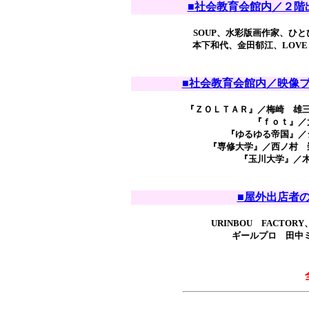
■社会教育会館内／２階出店者の
SOUP、水彩版画作家、ひとひね
本下和代、金田郁江、LOVE M
■社会教育会館内／映像ブースの
『ＺＯＬＴＡＲ』／梅崎 雄
『ｆｏｔ』／
『ゆるゆる帝国』／
『専修大学』／西ノ村 
『玉川大学』／
■屋外出店者の皆様-
URINBOU FACT
ギールプロ 田中ミカ、