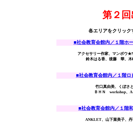
第２回
各エリアをクリック
■社会教育会館内／１階ホール出店
アクセサリー作家、マンボウ★N
鈴木はる香、後藤 華、木
■社会教育会館内／１階ロビー出店
竹口真由美、くぼさ
ＢＨＮ workshop、A-r
■社会教育会館内／１階和室出店
ANKLET、山下菜美子、