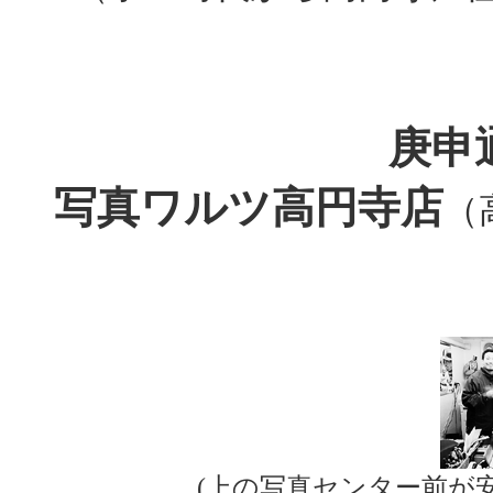
庚申
写真ワルツ高円寺店
（高
(上の写真センター前が