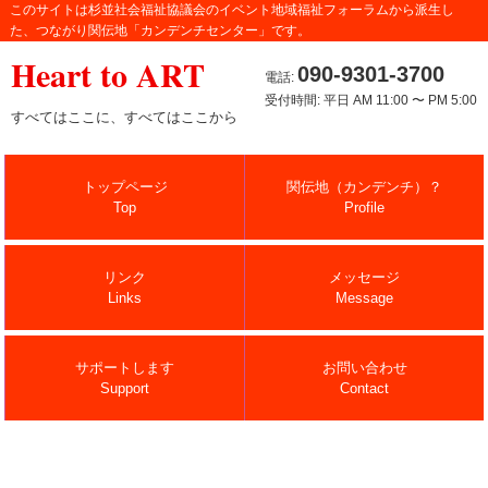
このサイトは杉並社会福祉協議会のイベント地域福祉フォーラムから派生し
た、つながり関伝地「カンデンチセンター」です。
Heart to ART
090-9301-3700
電話:
受付時間: 平日 AM 11:00 〜 PM 5:00
すべてはここに、すべてはここから
トップページ
関伝地（カンデンチ）？
Top
Profile
リンク
メッセージ
Links
Message
サポートします
お問い合わせ
Support
Contact