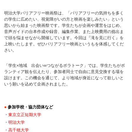
明治大学バリアフリー映画祭は、「バリアフリーの気持ちを多く
の学生に広めたい、視覚障がいの方と映画を楽しみたい」という
思いから始まった映画祭です。学生たちが企画や運営をはじめ、
音声ガイドの台本作成や録音、編集作業、また上映費用の捻出ま
で頭を悩ませながら開催しています。今回は『滝を見に行く』を
上映いたします。ぜひバリアフリー映画というもを体感してくだ
さい。
「学生×地域 出会い∞つながるボラトーク」では、学生たちがボ
ランティア観を伝えたり、参加者同士で自由に意見交換する場を
設けます。この機会を通じて、より地域が身近になって欲しいと
いう願いを込めて企画されました。
●
参加学校・協力団体など
・
東京立正短期大学
・
明治大学
・
高千穂大学