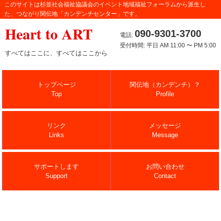
このサイトは杉並社会福祉協議会のイベント地域福祉フォーラムから派生し
た、つながり関伝地「カンデンチセンター」です。
Heart to ART
090-9301-3700
電話:
受付時間: 平日 AM 11:00 〜 PM 5:00
すべてはここに、すべてはここから
トップページ
関伝地（カンデンチ）？
Top
Profile
リンク
メッセージ
Links
Message
サポートします
お問い合わせ
Support
Contact