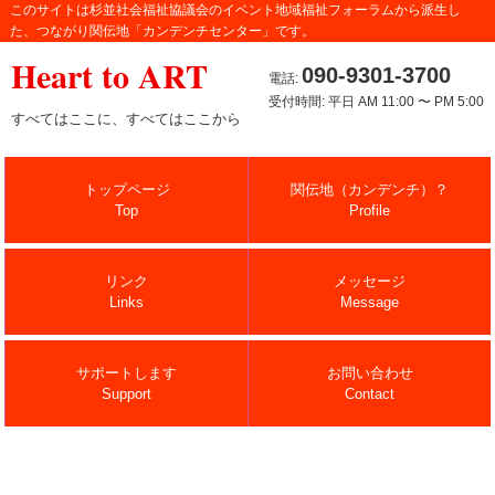
このサイトは杉並社会福祉協議会のイベント地域福祉フォーラムから派生し
た、つながり関伝地「カンデンチセンター」です。
Heart to ART
090-9301-3700
電話:
受付時間: 平日 AM 11:00 〜 PM 5:00
すべてはここに、すべてはここから
トップページ
関伝地（カンデンチ）？
Top
Profile
リンク
メッセージ
Links
Message
サポートします
お問い合わせ
Support
Contact