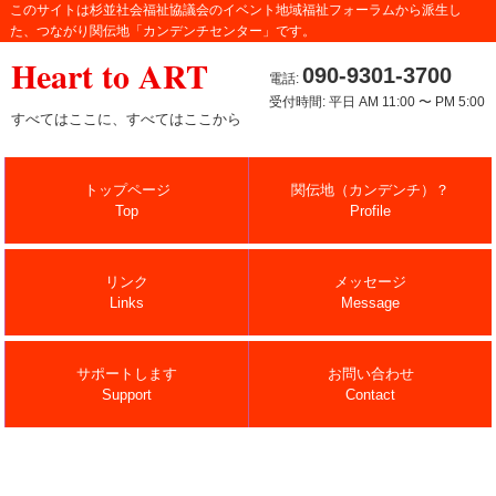
このサイトは杉並社会福祉協議会のイベント地域福祉フォーラムから派生し
た、つながり関伝地「カンデンチセンター」です。
Heart to ART
090-9301-3700
電話:
受付時間: 平日 AM 11:00 〜 PM 5:00
すべてはここに、すべてはここから
トップページ
関伝地（カンデンチ）？
Top
Profile
リンク
メッセージ
Links
Message
サポートします
お問い合わせ
Support
Contact