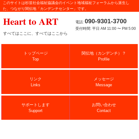
このサイトは杉並社会福祉協議会のイベント地域福祉フォーラムから派生し
た、つながり関伝地「カンデンチセンター」です。
Heart to ART
090-9301-3700
電話:
受付時間: 平日 AM 11:00 〜 PM 5:00
すべてはここに、すべてはここから
トップページ
関伝地（カンデンチ）？
Top
Profile
リンク
メッセージ
Links
Message
サポートします
お問い合わせ
Support
Contact