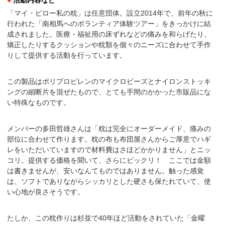
●
活動内容など
「マイ・ピロー私の枕」
は任意団体。設立2014年で、前年の秋に
行われた「南相馬へのボランティア体験ツアー」をきっかけに結
成されました。医療・福祉用の床ずれなどの痛みを和らげたり、
矯正したりするクッションや枕類を個々のニーズに合わせて手作
りして提供する活動を行っています。
この製品はポリプロピレンのマイクロビーズとナイロンストッキ
ングの細断片を混ぜたもので、とても手間のかかった市販品にな
い特殊なものです。
メンバーの多田哲雄さんは「枕は完全にオーダーメイド、痛みの
部位に合わせて作ります。枕の布も布団屋さんからご厚意でハギ
レをいただいていますので材料費はさほどかかりません」とニッ
コリ。提供する価格を聞いて、さらにビックリ！ ここでは金額
は書きませんが、安いなんてものではありません。触った感覚
は、ソフトでありながらシッカリとした硬さも保たれていて、使
い心地が良さそうです。
たしか、この枕作りは杉並で40年ほど活動をされていた「金曜