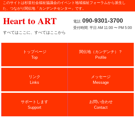
このサイトは杉並社会福祉協議会のイベント地域福祉フォーラムから派生し
た、つながり関伝地「カンデンチセンター」です。
Heart to ART
090-9301-3700
電話:
受付時間: 平日 AM 11:00 〜 PM 5:00
すべてはここに、すべてはここから
トップページ
関伝地（カンデンチ）？
Top
Profile
リンク
メッセージ
Links
Message
サポートします
お問い合わせ
Support
Contact