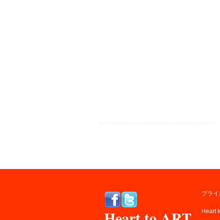
プライ
Heart to ART
Heart 