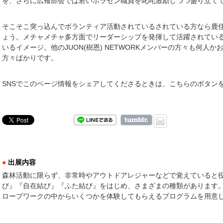
を、さらに広報部会では若いボラセン職員を叱咤激励しつつ盛り立て
そこそこ突っ込んでボランティア活動されているされている方なら鹿
ょう。メチャメチャ多方面でリーダーシップを発揮して活躍されてい
いるイメージ。他のJUON(樹恩) NETWORKメンバーの方々も何人
方々ばかりです。
SNSでこのページ情報をシェアしてくださるときは、こちらのボタン
●
出展内容
森林活動に限らず、非常時やアウトドアレジャーなどで覚えていると
び』『自在結び』『ふた結び』をはじめ、さまざまの種類があります
ロープワークの中からいくつかを体験してもらえるプログラムを用意