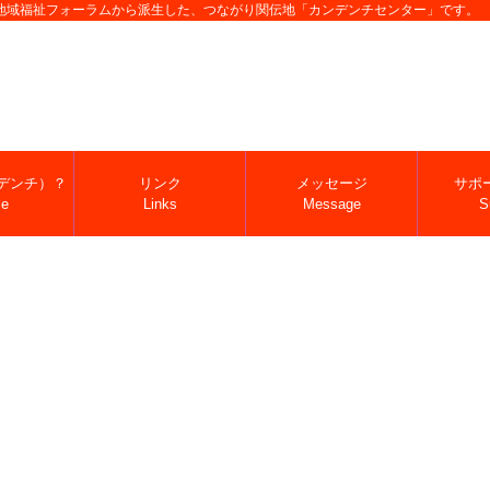
地域福祉フォーラムから派生した、つながり関伝地「カンデンチセンター」です。
デンチ）？
リンク
メッセージ
サポ
le
Links
Message
S