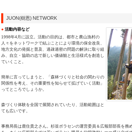
JUON(樹恩) NETWORK
●
活動内容など
1998年4月に設立。活動の目的は、都市と農山漁村の
人々をネットワークで結ぶことにより環境の保全改良、
地方文化の発掘と普及、過疎過密の問題の解決に取り組
み、自立・協助の志で新しい価値観と生活様式を創造し
ていくこと。
簡単に言ってしまうと、「森林づくりと社会の関わりの
関係性を考え、その重要性を知らせて拡げていく活動」
ってところでしょうか。
森づくり体験を全国で展開されていたり、活動範囲はと
ても広いです。
事務局長は鹿住貴之さん。杉並ボラセンの運営委員＆広報部部長を務