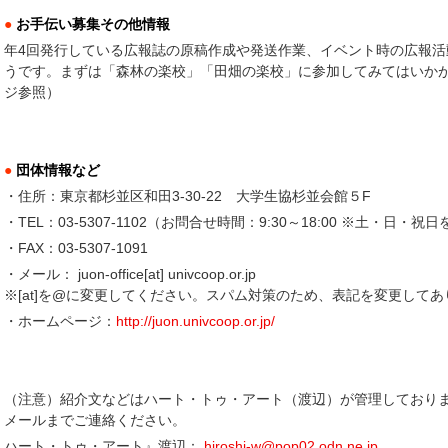
●
お手伝い募集その他情報
年4回発行している広報誌の原稿作成や発送作業、イベント時の広報
うです。まずは「森林の楽校」「田畑の楽校」に参加してみてはいか
ジ参照）
●
団体情報など
・住所：東京都杉並区和田3-30-22 大学生協杉並会館５F
・TEL：03-5307-1102（お問合せ時間：9:30～18:00 ※土・日・祝
・FAX：03-5307-1091
・メール： juon-office[at] univcoop.or.jp
※[at]を@に変更してください。スパム対策のため、表記を変更してあ
・ホームページ：
http://juon.univcoop.or.jp/
（注意）紹介文などはハート・トゥ・アート（渡辺）が管理しており
メールまでご連絡ください。
ハート・トゥ・アート』渡辺：
hiroshi-w@pop02.odn.ne.jp