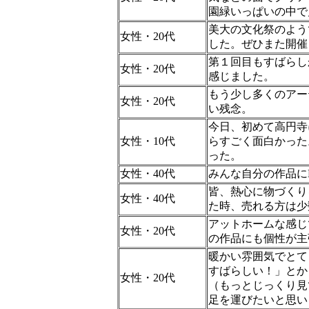
園緑いっぱいの中で
美大の文化祭のよう
女性・20代
した。ぜひまた開催
第１回目もすばらし
女性・20代
感じました。
もう少し多くのアー
女性・20代
い残念。
今日、初めて高円寺
女性・10代
らすごく面白かった
った。
女性・40代
みんな自分の作品に
皆、熱心に物づくり
女性・40代
た時、売れる方は少
アットホームな感じ
女性・20代
の作品にも個性が主
暖かい雰囲気でとて
すばらしい！」とか
女性・20代
（もっとじっくり見
足を運びたいと思い