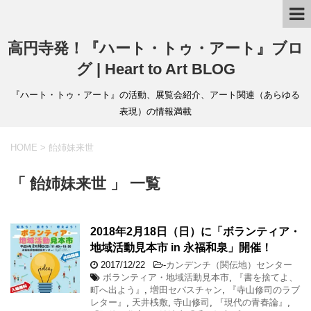
高円寺発！『ハート・トゥ・アート』ブロ
グ | Heart to Art BLOG
『ハート・トゥ・アート』の活動、展覧会紹介、アート関連（あらゆる
表現）の情報満載
HOME
>
飴姉妹来世
「 飴姉妹来世 」 一覧
2018年2月18日（日）に「ボランティア・
地域活動見本市 in 永福和泉」開催！
2017/12/22
-
カンデンチ（関伝地）センター
ボランティア・地域活動見本市
,
『書を捨てよ、
町へ出よう』
,
増田セバスチャン
,
『寺山修司のラブ
レター』
,
天井桟敷
,
寺山修司
,
『現代の青春論』
,