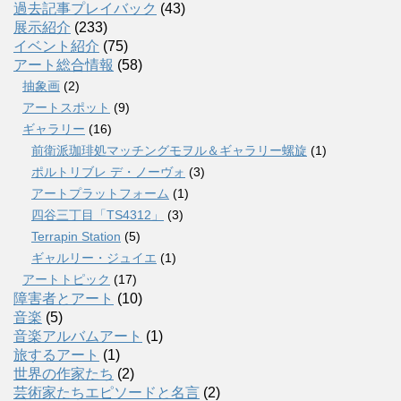
過去記事プレイバック
(43)
展示紹介
(233)
イベント紹介
(75)
アート総合情報
(58)
抽象画
(2)
アートスポット
(9)
ギャラリー
(16)
前衛派珈琲処マッチングモヲル＆ギャラリー螺旋
(1)
ポルトリブレ デ・ノーヴォ
(3)
アートプラットフォーム
(1)
四谷三丁目「TS4312」
(3)
Terrapin Station
(5)
ギャルリー・ジュイエ
(1)
アートトピック
(17)
障害者とアート
(10)
音楽
(5)
音楽アルバムアート
(1)
旅するアート
(1)
世界の作家たち
(2)
芸術家たちエピソードと名言
(2)