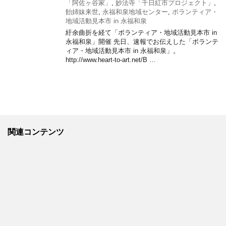
「阿佐ヶ谷家」
,
妙法寺「千日紅市プロジェクト」
,
飴姉妹来世
,
永福和泉地域センター
,
ボランティア・
地域活動見本市 in 永福和泉
紆余曲折を経て「ボランティア・地域活動見本市 in
永福和泉」開催 先日、速報でお伝えした「ボランテ
ィア・地域活動見本市 in 永福和泉」。
http://www.heart-to-art.net/B …
関連コンテンツ