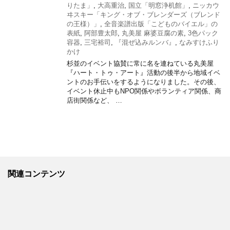
りたま」
,
大高重治
,
国立「明窓浄机館」
,
ニッカウ
ヰスキー「キング・オブ・ブレンダーズ（ブレンド
の王様）」
,
全音楽譜出版「こどものバイエル」の
表紙
,
阿部豊太郎
,
丸美屋 麻婆豆腐の素
,
3色パック
容器
,
三宅裕司
,
『混ぜ込みルンバ』
,
なみすけふり
かけ
杉並のイベント協賛に常に名を連ねている丸美屋
『ハート・トゥ・アート』活動の後半から地域イベ
ントのお手伝いをするようになりました。その後、
イベント休止中もNPO関係やボランティア関係、商
店街関係など、 …
関連コンテンツ