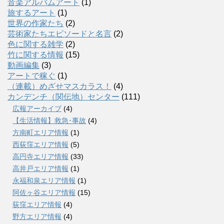
音楽アルバムアート
(1)
旅するアート
(1)
世界の作家たち
(2)
芸術家たちエピソードと名言
(2)
色に関する雑学
(2)
竹に関する情報
(15)
動画編集
(3)
アートで稼ぐ
(1)
（連載）めざせマスカラス！
(4)
カンデンチ（関伝地）センター
(111)
広報アーカイブ
(4)
【生活情報】救急･事故
(4)
方南町エリア情報
(1)
西荻窪エリア情報
(5)
高円寺エリア情報
(33)
高井戸エリア情報
(1)
永福和泉エリア情報
(1)
阿佐ヶ谷エリア情報
(15)
荻窪エリア情報
(4)
野方エリア情報
(4)