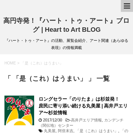
高円寺発！『ハート・トゥ・アート』ブロ
グ | Heart to Art BLOG
『ハート・トゥ・アート』の活動、展覧会紹介、アート関連（あらゆる
表現）の情報満載
HOME
>
「是（これ）はうまい」
「 「是（これ）はうまい」 」 一覧
ロングセラー「のりたま」は杉並発！
庶民に寄り添い続ける丸美屋 | 高井戸エリ
ア〜杉並情報
2017/12/30
-
高井戸エリア情報
,
カンデンチ
（関伝地）センター
丸美屋
,
阿倍末吉
,
「是（これ）はうまい」
,
「の